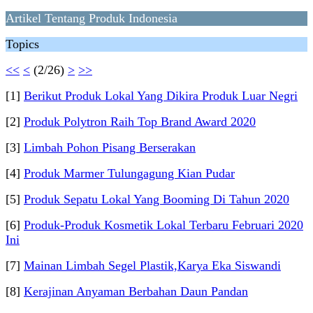
Artikel Tentang Produk Indonesia
Topics
<<
<
(2/26)
>
>>
[1]
Berikut Produk Lokal Yang Dikira Produk Luar Negri
[2]
Produk Polytron Raih Top Brand Award 2020
[3]
Limbah Pohon Pisang Berserakan
[4]
Produk Marmer Tulungagung Kian Pudar
[5]
Produk Sepatu Lokal Yang Booming Di Tahun 2020
[6]
Produk-Produk Kosmetik Lokal Terbaru Februari 2020
Ini
[7]
Mainan Limbah Segel Plastik,Karya Eka Siswandi
[8]
Kerajinan Anyaman Berbahan Daun Pandan