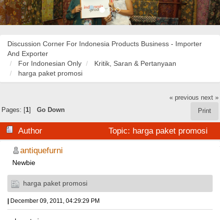
Discussion Corner For Indonesia Products Business - Importer
And Exporter
For Indonesian Only
Kritik, Saran & Pertanyaan
harga paket promosi
« previous
next »
Pages: [
1
]
Go Down
Print
Author
Topic: harga paket promosi
(Read 34887 times)
antiquefurni
Newbie
harga paket promosi
|
December 09, 2011, 04:29:29 PM