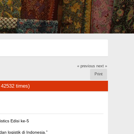
« previous
next »
Print
 42532 times)
tics Edisi ke-5
n logistik di Indonesia.”