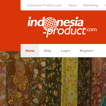
Indonesia-Product.com
News
Marketing
Home
Help
Login
Register