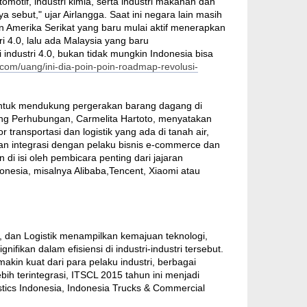
tomotif, industri kimia, serta industri makanan dan
 sebut," ujar Airlangga. Saat ini negara lain masih
n Amerika Serikat yang baru mulai aktif menerapkan
i 4.0, lalu ada Malaysia yang baru
ndustri 4.0, bukan tidak mungkin Indonesia bisa
com/uang/ini-dia-poin-poin-roadmap-revolusi-
n untuk mendukung pergerakan barang dagang di
ang Perhubungan, Carmelita Hartoto, menyatakan
ansportasi dan logistik yang ada di tanah air,
akan integrasi dengan pelaku bisnis e-commerce dan
di isi oleh pembicara penting dari jajaran
onesia, misalnya Alibaba,Tencent, Xiaomi atau
, dan Logistik menampilkan kemajuan teknologi,
ikan dalam efisiensi di industri-industri tersebut.
kin kuat dari para pelaku industri, berbagai
bih terintegrasi, ITSCL 2015 tahun ini menjadi
istics Indonesia, Indonesia Trucks & Commercial