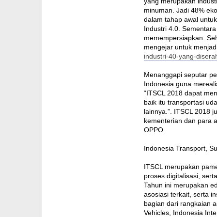
yang merupakan industri 
minuman. Jadi 48% ekono
dalam tahap awal untuk
Industri 4.0. Sementara
memempersiapkan. Sehin
mengejar untuk menjadi
industri-40-yang-disera
Menanggapi seputar pen
Indonesia guna mereali
“ITSCL 2018 dapat menj
baik itu transportasi u
lainnya.”. ITSCL 2018 j
kementerian dan para a
OPPO.
Indonesia Transport, S
ITSCL merupakan pamera
proses digitalisasi, se
Tahun ini merupakan ed
asosiasi terkait, serta
bagian dari rangkaian a
Vehicles, Indonesia Int