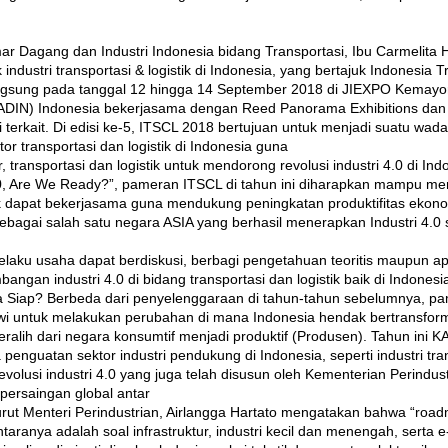
 Dagang dan Industri Indonesia bidang Transportasi, Ibu Carmelita
industri transportasi & logistik di Indonesia, yang bertajuk Indonesia 
ngsung pada tanggal 12 hingga 14 September 2018 di JIEXPO Kemayo
KADIN) Indonesia bekerjasama dengan Reed Panorama Exhibitions dan 
i terkait. Di edisi ke-5, ITSCL 2018 bertujuan untuk menjadi suatu wad
or transportasi dan logistik di Indonesia guna
, transportasi dan logistik untuk mendorong revolusi industri 4.0 di 
4.0, Are We Ready?”, pameran ITSCL di tahun ini diharapkan mampu m
uk dapat bekerjasama guna mendukung peningkatan produktifitas ekono
ebagai salah satu negara ASIA yang berhasil menerapkan Industri 4.0
pelaku usaha dapat berdiskusi, berbagi pengetahuan teoritis maupun apli
ngan industri 4.0 di bidang transportasi dan logistik baik di Indones
ita Siap? Berbeda dari penyelenggaraan di tahun-tahun sebelumnya, pam
owi untuk melakukan perubahan di mana Indonesia hendak bertransfor
beralih dari negara konsumtif menjadi produktif (Produsen). Tahun in
penguatan sektor industri pendukung di Indonesia, seperti industri tra
evolusi industri 4.0 yang juga telah disusun oleh Kementerian Perindu
ersaingan global antar
ut Menteri Perindustrian, Airlangga Hartato mengatakan bahwa “road
taranya adalah soal infrastruktur, industri kecil dan menengah, serta