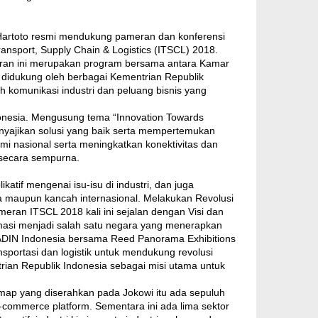
 Hartoto resmi mendukung pameran dan konferensi
Transport, Supply Chain & Logistics (ITSCL) 2018.
ran ini merupakan program bersama antara Kamar
didukung oleh berbagai Kementrian Republik
ah komunikasi industri dan peluang bisnis yang
Indonesia. Mengusung tema “Innovation Towards
enyajikan solusi yang baik serta mempertemukan
mi nasional serta meningkatkan konektivitas dan
 secara sempurna.
katif mengenai isu-isu di industri, dan juga
ia maupun kancah internasional. Melakukan Revolusi
eran ITSCL 2018 kali ini sejalan dengan Visi dan
masi menjadi salah satu negara yang menerapkan
i KADIN Indonesia bersama Reed Panorama Exhibitions
nsportasi dan logistik untuk mendukung revolusi
strian Republik Indonesia sebagai misi utama untuk
map yang diserahkan pada Jokowi itu ada sepuluh
 e-commerce platform. Sementara ini ada lima sektor