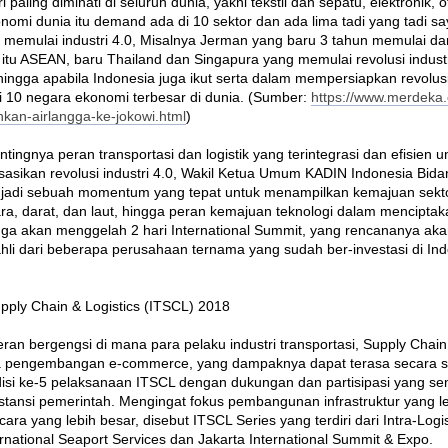
paling diminati di seluruh dunia, yakni tekstil dan sepatu, elektronik, o
mi dunia itu demand ada di 10 sektor dan ada lima tadi yang tadi saya
 memulai industri 4.0, Misalnya Jerman yang baru 3 tahun memulai da
 itu ASEAN, baru Thailand dan Singapura yang memulai revolusi industr
gga apabila Indonesia juga ikut serta dalam mempersiapkan revolusi i
 10 negara ekonomi terbesar di dunia. (Sumber:
https://www.merdeka.
hkan-airlangga-ke-jokowi.html
)
tingnya peran transportasi dan logistik yang terintegrasi dan efisie
sasikan revolusi industri 4.0, Wakil Ketua Umum KADIN Indonesia Bid
adi sebuah momentum yang tepat untuk menampilkan kemajuan sektor tr
dara, darat, dan laut, hingga peran kemajuan teknologi dalam mencipt
uga akan menggelah 2 hari International Summit, yang rencananya akan 
hli dari beberapa perusahaan ternama yang sudah ber-investasi di Ind
upply Chain & Logistics (ITSCL) 2018
n bergengsi di mana para pelaku industri transportasi, Supply Chain
rta pengembangan e-commerce, yang dampaknya dapat terasa secara signif
isi ke-5 pelaksanaan ITSCL dengan dukungan dan partisipasi yang sema
 instansi pemerintah. Mengingat fokus pembangunan infrastruktur yang le
cara yang lebih besar, disebut ITSCL Series yang terdiri dari Intra-Log
ernational Seaport Services dan Jakarta International Summit & Expo.