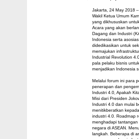
Jakarta, 24 May 2018 –
Wakil Ketua Umum Kamar
yang dikhususkan untuk 
Acara yang akan berla
Dagang dan Industri (
Indonesia serta asosias
didedikasikan untuk sekt
memajukan infrastruktur
Industrial Revolution 
pala pelaku bisnis unt
menjadikan Indonesia s
Melalui forum ini para 
penerapan dan pengemba
Industri 4.0, Apakah K
Misi dari Presiden Jok
Industri 4.0 dan mulai 
menitikberatkan kepada 
industri 4.0. Roadmap r
menghadapi tantangan p
negara di ASEAN. Menur
langkah. Beberapa di an