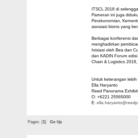
ITSCL 2018 di selengga
Pameran ini juga diduk
Perekonomian, Kementer
asosiasi bisnis yang be
Berbagai konferensi dan
menghadirkan pembicara
Inisiasi oleh Bea dan 
dan KADIN Forum edisi 
Chain & Logistics 2018,
Untuk keterangan lebih 
Ella Haryanto
Reed Panorama Exhibit
O: +6221 25565000
E:
ella.haryanto@reed
Pages: [
1
]
Go Up