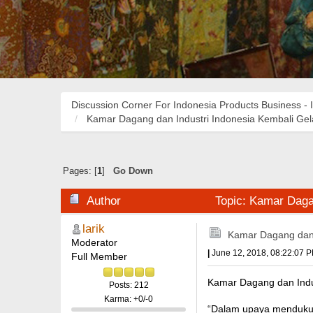
Discussion Corner For Indonesia Products Business - 
Kamar Dagang dan Industri Indonesia Kembali Gel
Pages: [
1
]
Go Down
Author
Topic: Kamar Dagan
larik
Kamar Dagang dan 
Moderator
|
June 12, 2018, 08:22:07 
Full Member
Kamar Dagang dan Indus
Posts: 212
Karma: +0/-0
“Dalam upaya mendukung 