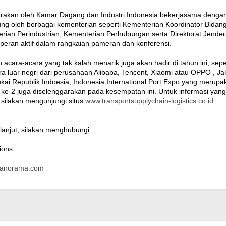
rakan oleh Kamar Dagang dan Industri Indonesia bekerjasama dengan
ung oleh berbagai kementerian seperti Kementerian Koordinator Bidan
ian Perindustrian, Kementerian Perhubungan serta Direktorat Jendera
rperan aktif dalam rangkaian pameran dan konferensi.
 acara-acara yang tak kalah menarik juga akan hadir di tahun ini, sep
 luar negri dari perusahaan Alibaba, Tencent, Xiaomi atau OPPO , Jaka
Cukai Republik Indoesia, Indonesia International Port Expo yang meru
ke-2 juga diselenggarakan pada kesempatan ini. Untuk informasi yang 
 silakan mengunjungi situs
www.transportsupplychain-logistics.co.id
lanjut, silakan menghubungi :
ions
panorama.com