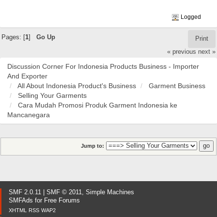
Logged
Pages: [
1
]
Go Up
Print
« previous
next »
Discussion Corner For Indonesia Products Business - Importer
And Exporter
All About Indonesia Product's Business
Garment Business
Selling Your Garments
Cara Mudah Promosi Produk Garment Indonesia ke
Mancanegara
Jump to:
SMF 2.0.11
|
SMF © 2011
,
Simple Machines
SMFAds
for
Free Forums
XHTML
RSS
WAP2