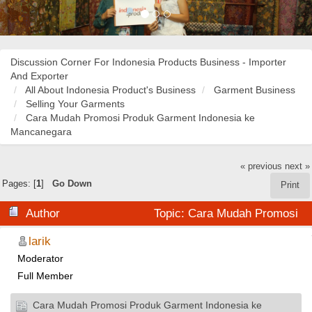
Discussion Corner For Indonesia Products Business - Importer
And Exporter
All About Indonesia Product's Business
Garment Business
Selling Your Garments
Cara Mudah Promosi Produk Garment Indonesia ke
Mancanegara
« previous
next »
Pages: [
1
]
Go Down
Print
Author
Topic: Cara Mudah Promosi
Produk Garment Indonesia ke Mancanegara (Read
larik
Moderator
34446 times)
Full Member
Cara Mudah Promosi Produk Garment Indonesia ke