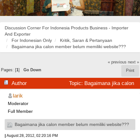
Discussion Corner For Indonesia Products Business - Importer
And Exporter
For Indonesian Only
Kritik, Saran & Pertanyaan
Bagaimana jika calon member belum memiliki website???
« previous
next »
Pages: [
1
]
Go Down
Print
Author
Topic: Bagaimana jika calon
member belum memiliki website??? (Read 32500 times)
larik
Moderator
Full Member
Bagaimana jika calon member belum memiliki website???
|
August 28, 2012, 02:20:16 PM