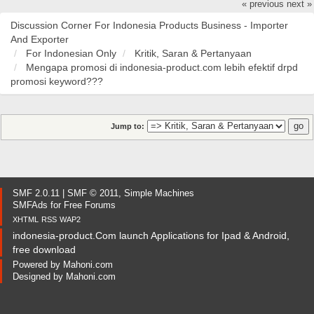
« previous
next »
Discussion Corner For Indonesia Products Business - Importer
And Exporter
For Indonesian Only
Kritik, Saran & Pertanyaan
Mengapa promosi di indonesia-product.com lebih efektif drpd
promosi keyword???
Jump to:
SMF 2.0.11
|
SMF © 2011
,
Simple Machines
SMFAds
for
Free Forums
XHTML
RSS
WAP2
indonesia-product.Com launch Applications for Ipad & Android,
free download
Powered by
Mahoni.com
Designed by
Mahoni.com