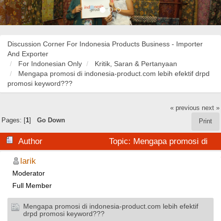
Discussion Corner For Indonesia Products Business - Importer
And Exporter
For Indonesian Only
Kritik, Saran & Pertanyaan
Mengapa promosi di indonesia-product.com lebih efektif drpd
promosi keyword???
« previous
next »
Pages: [
1
]
Go Down
Print
Author
Topic: Mengapa promosi di
indonesia-product.com lebih efektif drpd promosi
larik
Moderator
keyword??? (Read 31566 times)
Full Member
Mengapa promosi di indonesia-product.com lebih efektif
drpd promosi keyword???