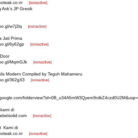
xoteak.co.nr
[nonactive]
 Ank’s JP Gresik
oo.gl/w7j2lq
[nonactive]
 Jati Prima
goo.gl/6y62gp
[nonactive]
 Door
.goo.gl/MqmGJk
[nonactive]
alis Modern Compiled by Teguh Mahameru
goo.gl/362gX3
[nonactive]
rive.google.com/folderview?id=0B_u34A5mW3Qyem9rdkZ4czd0U2M&usp
 kami di
mebelsolid.com
[nonactive]
t Kami di
xoteak.co.nr
[nonactive]