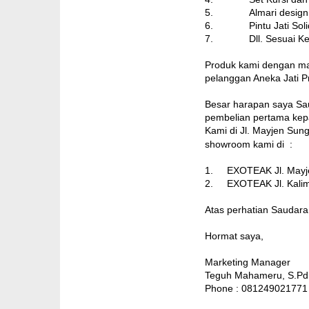
5. Almari design r
6. Pintu Jati Soli
7. Dll. Sesuai Kebu
Produk kami dengan man
pelanggan Aneka Jati P
Besar harapan saya Sa
pembelian pertama kepa
Kami di Jl. Mayjen Sun
showroom kami di :
1. EXOTEAK Jl. Mayje
2. EXOTEAK Jl. Kalim
Atas perhatian Saudara
Horm
Marke
Teguh M
Phone : 081249021771