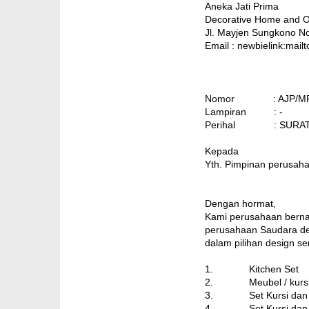
Aneka Jati Prima
Decorative Home and Of
Jl. Mayjen Sungkono No
Email : newbielink:mai
Nomor : AJP/MRKT/
Lampiran : -
Perihal : SURAT
Kepada
Yth. Pimpinan perusah
Dengan hormat,
Kami perusahaan berna
perusahaan Saudara den
dalam pilihan design s
1. Kitchen Set
2. Meubel / kursi 
3. Set Kursi dan m
4. Set Kursi dan 