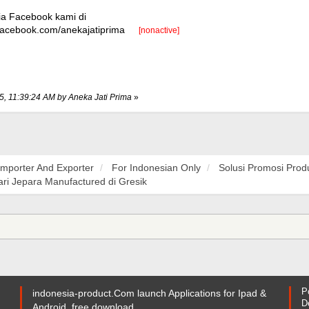
ia Facebook kami di
.facebook.com/anekajatiprima
[nonactive]
15, 11:39:24 AM by Aneka Jati Prima
»
Importer And Exporter
For Indonesian Only
Solusi Promosi Prod
ri Jepara Manufactured di Gresik
P
indonesia-product.Com launch Applications for Ipad &
D
Android, free download