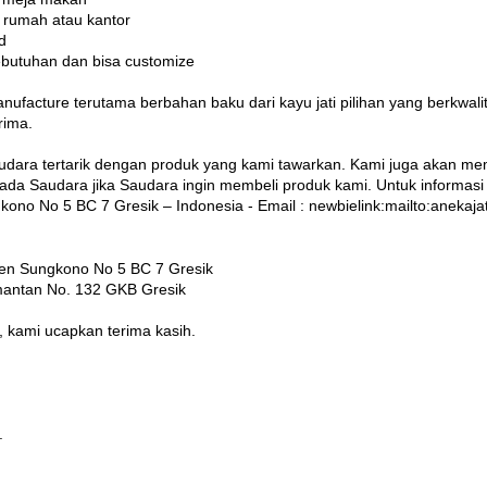
umah atau kantor
d
tuhan dan bisa customize
ufacture terutama berbahan baku dari kayu jati pilihan yang berkwali
rima.
udara tertarik dengan produk yang kami tawarkan. Kami juga akan me
da Saudara jika Saudara ingin membeli produk kami. Untuk informasi l
gkono No 5 BC 7 Gresik – Indonesia - Email : newbielink:mailto:aneka
n Sungkono No 5 BC 7 Gresik
antan No. 132 GKB Gresik
, kami ucapkan terima kasih.
at saya,
ting Manager
ahameru, S.Pd.