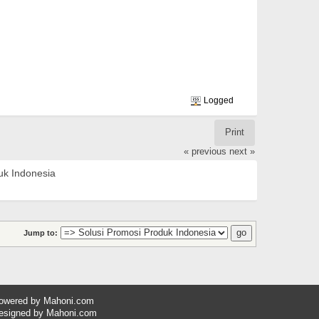
Logged
Print
« previous
next »
uk Indonesia
Jump to:
owered by
Mahoni.com
esigned by
Mahoni.com