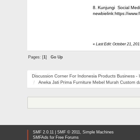
8. Kunjungi Social Med
newbielink:https://www
«
Last Edit: October 21, 20
Pages: [
1
]
Go Up
Discussion Corner For Indonesia Products Business - 
Aneka Jati Prima Furniture Mebel Murah Custom da
SMF 2.0.11
|
SMF © 2011
,
Simple Machines
SMFAds
for
Free Forums