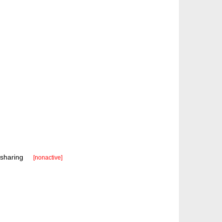
=sharing
[nonactive]