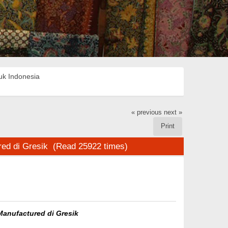
uk Indonesia
« previous
next »
Print
red di Gresik (Read 25922 times)
Manufactured di Gresik