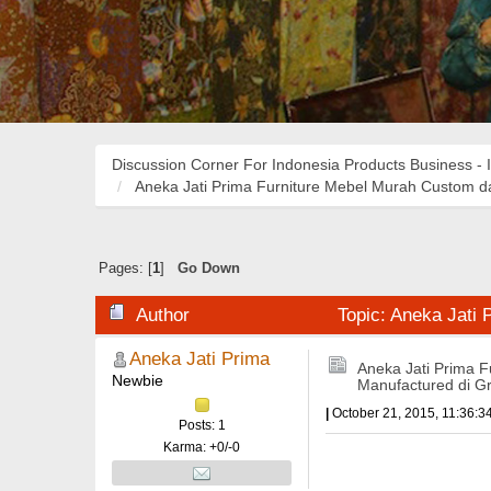
Discussion Corner For Indonesia Products Business - 
Aneka Jati Prima Furniture Mebel Murah Custom da
Pages: [
1
]
Go Down
Author
Topic: Aneka Jati 
Aneka Jati Prima
Aneka Jati Prima F
Newbie
Manufactured di Gr
|
October 21, 2015, 11:36:3
Posts: 1
Karma: +0/-0