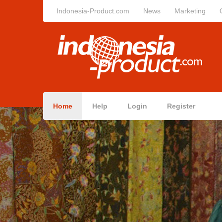
Indonesia-Product.com
News
Marketing
Home
Help
Login
Register