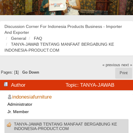
Discussion Corner For Indonesia Products Business - Importer
And Exporter
General
FAQ
TANYA-JAWAB TENTANG MANFAAT BERGABUNG KE
INDONESIA-PRODUCT.COM
« previous
next »
Pages: [
1
]
Go Down
Print
Author
Topic: TANYA-JAWAB
TENTANG MANFAAT BERGABUNG KE INDONESIA-
indonesiafurniture
Administrator
PRODUCT.COM (Read 54263 times)
Jr. Member
TANYA-JAWAB TENTANG MANFAAT BERGABUNG KE
INDONESIA-PRODUCT.COM