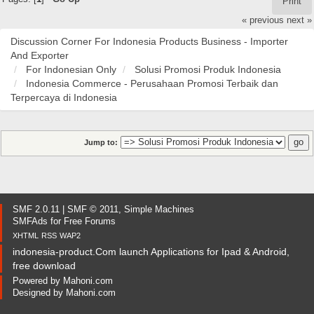
Print
« previous
next »
Discussion Corner For Indonesia Products Business - Importer
And Exporter
For Indonesian Only
Solusi Promosi Produk Indonesia
Indonesia Commerce - Perusahaan Promosi Terbaik dan
Terpercaya di Indonesia
Jump to:
SMF 2.0.11
|
SMF © 2011
,
Simple Machines
SMFAds
for
Free Forums
XHTML
RSS
WAP2
indonesia-product.Com launch Applications for Ipad & Android,
free download
Powered by
Mahoni.com
Designed by
Mahoni.com