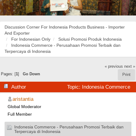
Discussion Corner For Indonesia Products Business - Importer
And Exporter
For Indonesian Only
Solusi Promosi Produk Indonesia
Indonesia Commerce - Perusahaan Promosi Terbaik dan
Terpercaya di Indonesia
« previous
next »
Pages: [
1
]
Go Down
Print
Author
Topic: Indonesia Commerce
- Perusahaan Promosi Terbaik dan Terpercaya di
aristantia
Global Moderator
Indonesia (Read 25309 times)
Full Member
Indonesia Commerce - Perusahaan Promosi Terbaik dan
Terpercaya di Indonesia