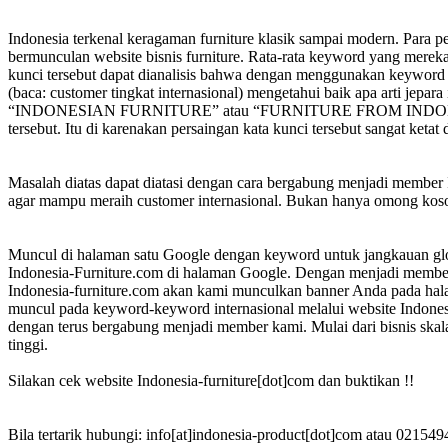
Indonesia terkenal keragaman furniture klasik sampai modern. Para pe
bermunculan website bisnis furniture. Rata-rata keyword yang mereka 
kunci tersebut dapat dianalisis bahwa dengan menggunakan keyword 
(baca: customer tingkat internasional) mengetahui baik apa arti jepar
“INDONESIAN FURNITURE” atau “FURNITURE FROM INDONESIA” Karen
tersebut. Itu di karenakan persaingan kata kunci tersebut sangat ketat 
Masalah diatas dapat diatasi dengan cara bergabung menjadi member I
agar mampu meraih customer internasional. Bukan hanya omong koson
Muncul di halaman satu Google dengan keyword untuk jangkauan glob
Indonesia-Furniture.com di halaman Google. Dengan menjadi member 
Indonesia-furniture.com akan kami munculkan banner Anda pada hala
muncul pada keyword-keyword internasional melalui website Indonesi
dengan terus bergabung menjadi member kami. Mulai dari bisnis skal
tinggi.
Silakan cek website Indonesia-furniture[dot]com dan buktikan !!
Bila tertarik hubungi: info[at]indonesia-product[dot]com atau 02154