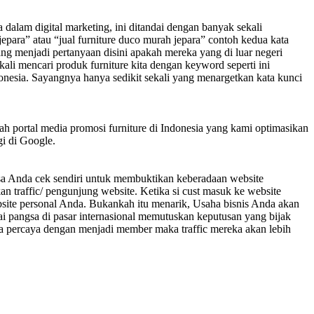
 dalam digital marketing, ini ditandai dengan banyak sekali
jepara” atau “jual furniture duco murah jepara” contoh kedua kata
g menjadi pertanyaan disini apakah mereka yang di luar negeri
gkali mencari produk furniture kita dengan keyword seperti ini
 Sayangnya hanya sedikit sekali yang menargetkan kata kunci
ah portal media promosi furniture di Indonesia yang kami optimasikan
i di Google.
isa Anda cek sendiri untuk membuktikan keberadaan website
traffic/ pengunjung website. Ketika si cust masuk ke website
site personal Anda. Bukankah itu menarik, Usaha bisnis Anda akan
i pangsa di pasar internasional memutuskan keputusan yang bijak
eka percaya dengan menjadi member maka traffic mereka akan lebih