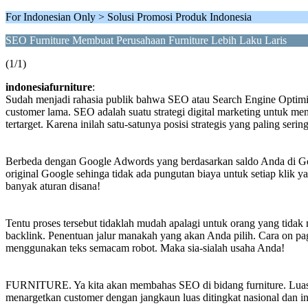
For Indonesian Only > Solusi Promosi Produk Indonesia
SEO Furniture Membuat Perusahaan Furniture Lebih Laku Laris
(1/1)
indonesiafurniture
:
Sudah menjadi rahasia publik bahwa SEO atau Search Engine Optimiz
customer lama. SEO adalah suatu strategi digital marketing untuk me
tertarget. Karena inilah satu-satunya posisi strategis yang paling se
Berbeda dengan Google Adwords yang berdasarkan saldo Anda di Goog
original Google sehinga tidak ada pungutan biaya untuk setiap kli
banyak aturan disana!
Tentu proses tersebut tidaklah mudah apalagi untuk orang yang tidak 
backlink. Penentuan jalur manakah yang akan Anda pilih. Cara on pa
menggunakan teks semacam robot. Maka sia-sialah usaha Anda!
FURNITURE. Ya kita akan membahas SEO di bidang furniture. Luas sek
menargetkan customer dengan jangkaun luas ditingkat nasional dan in