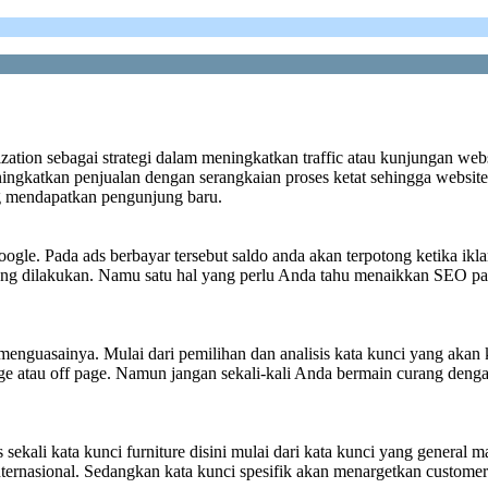
ation sebagai strategi dalam meningkatkan traffic atau kunjungan w
ningkatkan penjualan dengan serangkaian proses ketat sehingga websit
ring mendapatkan pengunjung baru.
le. Pada ads berbayar tersebut saldo anda akan terpotong ketika ikl
k yang dilakukan. Namu satu hal yang perlu Anda tahu menaikkan SEO
menguasainya. Mulai dari pemilihan dan analisis kata kunci yang akan ki
ge atau off page. Namun jangan sekali-kali Anda bermain curang deng
ali kata kunci furniture disini mulai dari kata kunci yang general m
ternasional. Sedangkan kata kunci spesifik akan menargetkan customer 