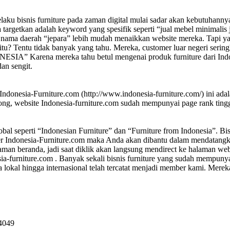
laku bisnis furniture pada zaman digital mulai sadar akan kebutuhannya
targetkan adalah keyword yang spesifik seperti “jual mebel minimalis 
nama daerah “jepara” lebih mudah menaikkan website mereka. Tapi yan
a itu? Tentu tidak banyak yang tahu. Mereka, customer luar negeri serin
a mereka tahu betul mengenai produk furniture dari Indonesia.
dan sengit.
ndonesia-Furniture.com (http://www.indonesia-furniture.com/) ini adal
g, website Indonesia-furniture.com sudah mempunyai page rank tingg
al seperti “Indonesian Furniture” dan “Furniture from Indonesia”. B
Indonesia-Furniture.com maka Anda akan dibantu dalam mendatangkan 
man beranda, jadi saat diklik akan langsung mendirect ke halaman web
a-furniture.com . Banyak sekali bisnis furniture yang sudah mempunya
a lokal hingga internasional telah tercatat menjadi member kami. Mer
94049