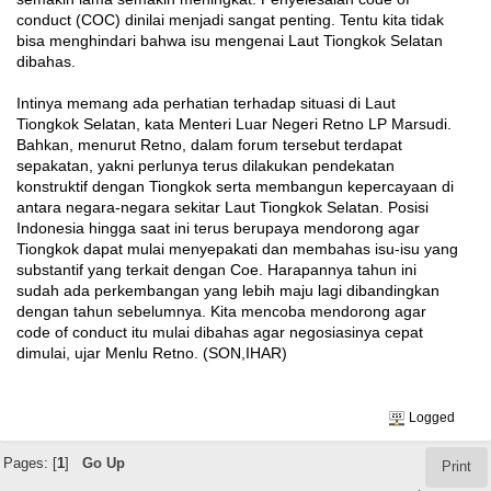
conduct (COC) dinilai menjadi sangat penting. Tentu kita tidak
bisa menghindari bahwa isu mengenai Laut Tiongkok Selatan
di­bahas.
Intinya memang ada per­hatian terhadap situasi di Laut
Tiongkok Selatan, kata Menteri Luar Negeri Retno LP Marsudi.
Bahkan, menurut Retno, dalam forum tersebut terdapat
sepakatan, yakni perlunya terus dilakukan pendekatan
konstruk­tif dengan Tiongkok serta mem­bangun kepercayaan di
antara negara-negara sekitar Laut Ti­ongkok Selatan. Posisi
Indonesia hingga saat ini terus berupaya mendorong agar
Tiongkok dapat mulai me­nyepakati dan membahas isu-isu yang
substantif yang terkait de­ngan Coe. Harapannya tahun ini
sudah ada perkembangan yang lebih maju lagi dibandingkan
de­ngan tahun sebelumnya. Kita mencoba mendorong agar
code of conduct itu mulai dibahas agar negosiasinya cepat
dimulai, ujar Menlu Retno. (SON,IHAR)
Logged
Pages: [
1
]
Go Up
Print