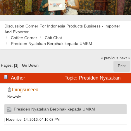
Discussion Corner For Indonesia Products Business - Importer
And Exporter
Coffee Corner
Chit Chat
Presiden Nyatakan Berpihak kepada UMKM
« previous
next »
Pages: [
1
]
Go Down
Print
Author
Topic: Presiden Nyatakan
Berpihak kepada UMKM (Read 26261 times)
thingsuneed
Newbie
Presiden Nyatakan Berpihak kepada UMKM
|
November 14, 2016, 04:16:08 PM