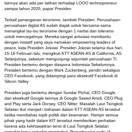
lainnya akan ada pe­r latihan terhadap LOOO technopreneur
sampai tahun 2020, papar Presiden.
Terkait penanganan teroris­me, tambah Presiden. Perusaha­an-
perusahaan digital AS sudah diajak untuk bersama-sama
menangkal isu-isu terorisme dengan 1 nartisi dan toleransi
untuk men­cegahnya. Mereka sangat antu­sias membantu
dengan inisiatif yang saya namakan empowering leaders of
peace, kata Presiden Jokowi. Presiden Jokowi selama dua hari,
15-16 Februari lalu, meng­ikuti KTT ASEAN-AS di Cali­fornia, AS.
Selanjutnya, sebelum mengunjungi sejurnlah perusahaan Tl,
Presiden bertemu de­ngan diaspora Indonesia Sebelumnya,
Presiden berte­mu dengan Mark Zuckerberg, pendiri sekaligus
CEO Facebook, yang didampingi para eksekutif Facebook di
Silicon Valley.
Pre­siden juga bertemu dengan Sun­dar Pichai, CEO Google,
dan ek­sekutif Google lainnya di Google­ Saeed Amidi, CEO Plug
and Play serta Jack Dorsey, CEO Nitter. Masalah Laut Tiongkok
Sela­tan ikut menjad.i bahasan dalam KTT ASEAN-AS tersebut
ketika membahas topik politik dan keamanan. Hampir semua
pihak yang hadir dalam KIT tersebut memberikan perhatian
karena ada kekhawatiran tensi di Laut Tiongkok Selatan
semakin lama semakin meningkat. Penyelesaian code of