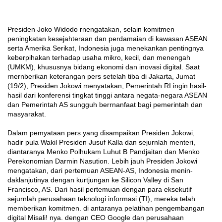
Pre­siden Joko Widodo rnengatakan, selain komitmen
peningkatan kesejahteraan dan perdamaian di kawasan ASEAN
serta Amerika Serikat, Indonesia juga mene­kankan pentingnya
keberpihak­an terhadap usaha mikro, kecil, dan menengah
(UMKM), khu­susnya bidang ekonomi dan inovasi digital. Saat
rnernberikan keterangan pers setelah tiba di Jakarta, Jum­at
(19/2), Presiden Jokowi me­nyatakan, Pemerintah RI ingin hasil-
hasil dari konferensi ting­kat tinggi antara negata-negara ASEAN
dan Pemerintah AS sungguh berrnanfaat bagi peme­rintah dan
masyarakat.
Dalam pemyataan pers yang disampaikan Presiden Jokowi,
hadir pula Wakil Presiden Jusuf Kalla dan sejurnlah menteri,
diantaranya Menko Polhukam Lu­hut B Pandjaitan dan Menko
Per­ekonomian Darmin Nasution. Lebih jauh Presiden Jokowi
mengatakan, dari pertemuan ASEAN-AS, Indonesia menin­
daklanjutinya dengan kurtjungan ke Silicon Valley di San
Francisco, AS. Dari hasil pertemuan dengan para eksekutif
sejurnlah perusa­haan teknologi informasi (TI), mereka telah
memberikan ko­mitmen. di antaranya pelatihan pengembangan
digital Misali! nya. dengan CEO Google dan perusahaan