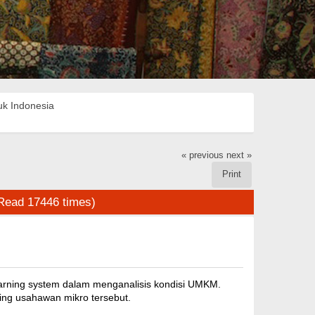
uk Indonesia
« previous
next »
Print
Read 17446 times)
arning system dalam menganalisis kondisi UMKM.
ing usahawan mikro tersebut.