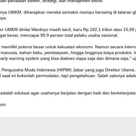
ari penataan sistem, strategi, dan manajemen bisnis.
nya UMKM, diharapkan mereka semakin mampu bersaing di tataran gl
nya.
spor UMKM dinilai Wardoyo masih kecil, baru Rp 182,1 triliun atau 15,68
at besar, mencapai 99,9 persen total pelaku usaha nasional.
 memiliki potensi besar untuk kekuatan ekonomi. Namun secara inte
 manusia, bahan baku, pembiayaan, hingga tingginya biaya produksi.
arly warning system yang bisa diakses siapa saja dan dimana saja," u
engusaha Muda Indonesia (HIPMI) Jabar yang juga Direktur Utama J&
aat ini bukanlah permodalan, tapi pengetahuan. Salah satunya adala
adalah edukasi agar usahanya berjalan dengan baik dan berkelanjutan,
com