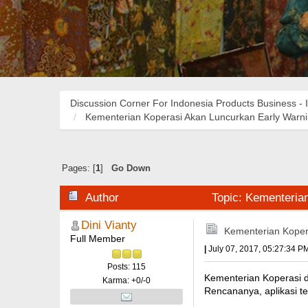
Discussion Corner For Indonesia Products Business - 
Kementerian Koperasi Akan Luncurkan Early War
Pages: [
1
]
Go Down
Author
Topic: Kementeria
Dini Vianty
Kementerian Koper
Full Member
|
July 07, 2017, 05:27:34 P
Posts: 115
Kementerian Koperasi 
Karma: +0/-0
Rencananya, aplikasi t