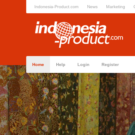
Indonesia-Product.com
News
Marketing
Home
Help
Login
Register