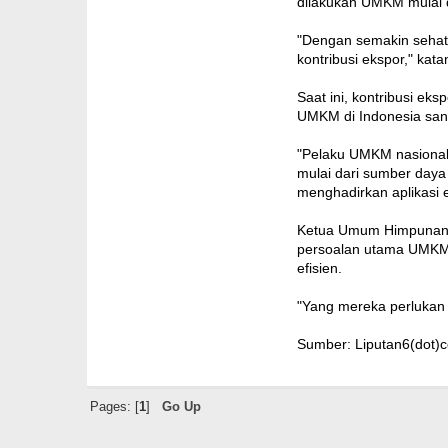
dilakukan UMKM mulai d
"Dengan semakin sehat
kontribusi ekspor," kata
Saat ini, kontribusi ek
UMKM di Indonesia sang
"Pelaku UMKM nasional
mulai dari sumber daya
menghadirkan aplikasi e
Ketua Umum Himpunan P
persoalan utama UMKM s
efisien.
"Yang mereka perlukan 
Sumber: Liputan6(dot)
Pages: [
1
]
Go Up