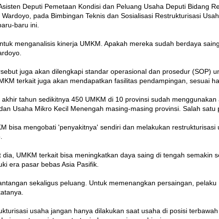
sisten Deputi Pemetaan Kondisi dan Peluang Usaha Deputi Bidang Re
Wardoyo, pada Bimbingan Teknis dan Sosialisasi Restrukturisasi Usa
ru-baru ini.
g untuk menganalisis kinerja UMKM. Apakah mereka sudah berdaya saing 
ardoyo.
tersebut juga akan dilengkapi standar operasional dan prosedur (SO
M terkait juga akan mendapatkan fasilitas pendampingan, sesuai hasil
 akhir tahun sedikitnya 450 UMKM di 10 provinsi sudah menggunakan 
 dan Usaha Mikro Kecil Menengah masing-masing provinsi. Salah satu p
M bisa mengobati 'penyakitnya' sendiri dan melakukan restrukturisas
.
t dia, UMKM terkait bisa meningkatkan daya saing di tengah semakin s
i era pasar bebas Asia Pasifik.
tantangan sekaligus peluang. Untuk memenangkan persaingan, pelak
katanya.
turisasi usaha jangan hanya dilakukan saat usaha di posisi terbawah 