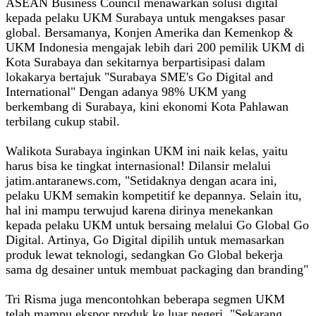
ASEAN Business Council menawarkan solusi digital
kepada pelaku UKM Surabaya untuk mengakses pasar
global. Bersamanya, Konjen Amerika dan Kemenkop &
UKM Indonesia mengajak lebih dari 200 pemilik UKM di
Kota Surabaya dan sekitarnya berpartisipasi dalam
lokakarya bertajuk "Surabaya SME's Go Digital and
International" Dengan adanya 98% UKM yang
berkembang di Surabaya, kini ekonomi Kota Pahlawan
terbilang cukup stabil.
Walikota Surabaya inginkan UKM ini naik kelas, yaitu
harus bisa ke tingkat internasional! Dilansir melalui
jatim.antaranews.com, "Setidaknya dengan acara ini,
pelaku UKM semakin kompetitif ke depannya. Selain itu,
hal ini mampu terwujud karena dirinya menekankan
kepada pelaku UKM untuk bersaing melalui Go Global Go
Digital. Artinya, Go Digital dipilih untuk memasarkan
produk lewat teknologi, sedangkan Go Global bekerja
sama dg desainer untuk membuat packaging dan branding"
Tri Risma juga mencontohkan beberapa segmen UKM
telah mampu ekspor produk ke luar negeri, "Sekarang