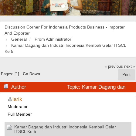
Discussion Corner For Indonesia Products Business - Importer
And Exporter
General
From Administrator
Kamar Dagang dan Industri Indonesia Kembali Gelar ITSCL
Ke 5
« previous
next »
Pages: [
1
]
Go Down
Print
Author
Topic: Kamar Dagang dan
Industri Indonesia Kembali Gelar ITSCL Ke 5 (Read
larik
Moderator
42552 times)
Full Member
Kamar Dagang dan Industri Indonesia Kembali Gelar
ITSCL Ke 5