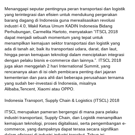
Menanggapi seputar pentingnya peran transportasi dan logistik
yang terintegrasi dan efisien untuk mendukung pergerakan
barang dagang di Indonesia guna merealisasikan revolusi
industri 4.0, Wakil Ketua Umum KADIN Indonesia Bidang
Perhubungan, Carmelita Hartoto, menyatakan “ITSCL 2018
dapat menjadi sebuah momentum yang tepat untuk
menampilkan kemajuan sektor transportasi dan logistik yang
ada di tanah air, baik itu transportasi udara, darat, dan laut,
hingga peran kemajuan teknologi dalam menciptakan integrasi
dengan pelaku bisnis e-commerce dan lainnya.”. ITSCL 2018
juga akan menggelah 2 hari International Summit, yang
rencananya akan di isi oleh pembicara penting dari jajaran
kementerian dan para ahli dari beberapa perusahaan ternama
yang sudah ber-investasi di Indonesia, misalnya
Alibaba,Tencent, Xiaomi atau OPPO.
Indonesia Transport, Supply Chain & Logistics (ITSCL) 2018
ITSCL merupakan pameran bergengsi di mana para pelaku
industri transportasi, Supply Chain, dan Logistik menampilkan
kemajuan teknologi, proses digitalisasi, serta pengembangan e-
commerce, yang dampaknya dapat terasa secara signifikan
dalam efisiensi di industri-industri tersebut. Tahun ini