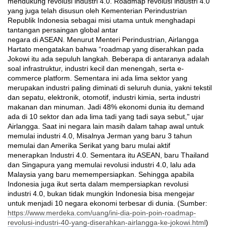
mendukung revolusi industri 4.0. Roadmap revolusi industri 4.0
yang juga telah disusun oleh Kementerian Perindustrian
Republik Indonesia sebagai misi utama untuk menghadapi
tantangan persaingan global antar
negara di ASEAN. Menurut Menteri Perindustrian, Airlangga
Hartato mengatakan bahwa “roadmap yang diserahkan pada
Jokowi itu ada sepuluh langkah. Beberapa di antaranya adalah
soal infrastruktur, industri kecil dan menengah, serta e-
commerce platform. Sementara ini ada lima sektor yang
merupakan industri paling diminati di seluruh dunia, yakni tekstil
dan sepatu, elektronik, otomotif, industri kimia, serta industri
makanan dan minuman. Jadi 48% ekonomi dunia itu demand
ada di 10 sektor dan ada lima tadi yang tadi saya sebut," ujar
Airlangga. Saat ini negara lain masih dalam tahap awal untuk
memulai industri 4.0, Misalnya Jerman yang baru 3 tahun
memulai dan Amerika Serikat yang baru mulai aktif
menerapkan Industri 4.0. Sementara itu ASEAN, baru Thailand
dan Singapura yang memulai revolusi industri 4.0, lalu ada
Malaysia yang baru memempersiapkan. Sehingga apabila
Indonesia juga ikut serta dalam mempersiapkan revolusi
industri 4.0, bukan tidak mungkin Indonesia bisa mengejar
untuk menjadi 10 negara ekonomi terbesar di dunia. (Sumber:
https://www.merdeka.com/uang/ini-dia-poin-poin-roadmap-
revolusi-industri-40-yang-diserahkan-airlangga-ke-jokowi.html
)