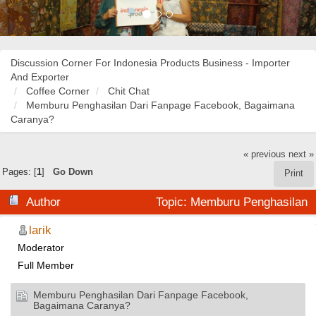
Discussion Corner For Indonesia Products Business - Importer
And Exporter
Coffee Corner
Chit Chat
Memburu Penghasilan Dari Fanpage Facebook, Bagaimana
Caranya?
« previous
next »
Pages: [
1
]
Go Down
Print
Author
Topic: Memburu Penghasilan
Dari Fanpage Facebook, Bagaimana Caranya? (Read
larik
Moderator
30340 times)
Full Member
Memburu Penghasilan Dari Fanpage Facebook,
Bagaimana Caranya?