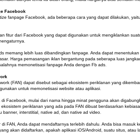
ge Facebook
ze fanpage Facebook, ada beberapa cara yang dapat dilakukan, yaitu
 fitur dari Facebook yang dapat digunakan untuk mengiklankan suatu
mengaturnya.
 memang lebih luas dibandingkan fanpage. Anda dapat menentukan tar
pasar. Harga pemasangan iklan bergantung pada seberapa luas jangk
a salahnya memonetisasi fanpage Anda dengan Fb ads.
work
work (FAN) dapat disebut sebagai ekosistem periklanan yang dikem
igunakan untuk memonetisasi website atau aplikasi.
 di Facebook, mulai dari nama hingga minat pengguna akan digabung
n, ekosistem periklanan yang ada pada FAN dibuat berdasarkan kebia
anner, interstitial, native ad, dan native ad video.
r di FAN, Anda dapat mendaftarnya terlebih dahulu. Anda bisa masuk 
 yang akan didaftarkan, apakah aplikasi iOS/Android, suatu situs, atau 