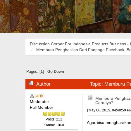
Discussion Corner For Indonesia Products Business - 
Memburu Penghasilan Dari Fanpage Facebook, B
Pages: [
1
]
Go Down
Author
Topic: Memburu Pe
larik
Memburu Penghasi
Moderator
Caranya?
Full Member
|
May 06, 2019, 04:40:59 P
Posts: 212
Agar bisa menghasilkan
Karma: +0/-0