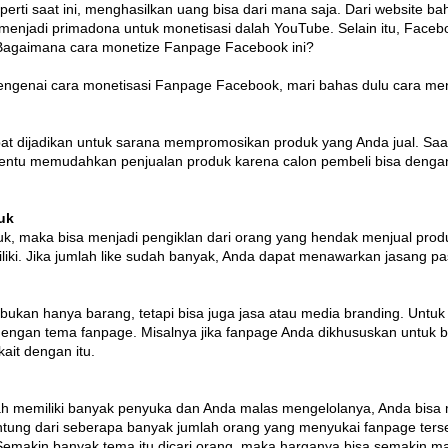
perti saat ini, menghasilkan uang bisa dari mana saja. Dari website ba
menjadi primadona untuk monetisasi dalah YouTube. Selain itu, Faceb
 Bagaimana cara monetize Fanpage Facebook ini?
enai cara monetisasi Fanpage Facebook, mari bahas dulu cara men
 dijadikan untuk sarana mempromosikan produk yang Anda jual. Saat 
i tentu memudahkan penjualan produk karena calon pembeli bisa deng
uk
oduk, maka bisa menjadi pengiklan dari orang yang hendak menjual p
ki. Jika jumlah like sudah banyak, Anda dapat menawarkan jasang pasa
bukan hanya barang, tetapi bisa juga jasa atau media branding. Untuk
ngan tema fanpage. Misalnya jika fanpage Anda dikhususkan untuk bu
ait dengan itu.
h memiliki banyak penyuka dan Anda malas mengelolanya, Anda bisa 
gantung dari seberapa banyak jumlah orang yang menyukai fanpage terse
emakin banyak tema itu dicari orang, maka harganya bisa semakin ma