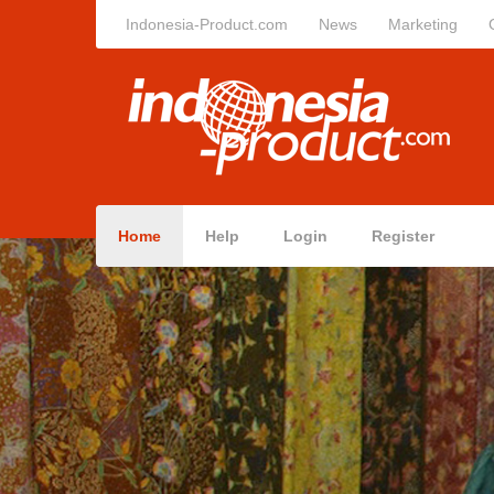
Indonesia-Product.com
News
Marketing
Home
Help
Login
Register