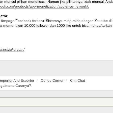
kan muncul pilihan monetisasi. Namun jika pilihannya tidak muncul, An
ebook.com/products/app-monetization/audience-network/.
ator
ize fanpage Facebook terbaru. Sistemnya mirip-mirip dengan Youtube d
a memerlukan 10.000 follower dan 1000 like untuk bisa mendaftarkan 
al.ortizaku.com/
Importer And Exporter
Coffee Corner
Chit Chat
agaimana Caranya?