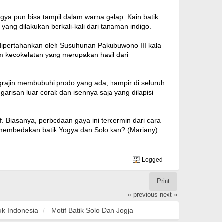
ya pun bisa tampil dalam warna gelap. Kain batik
ang dilakukan berkali-kali dari tanaman indigo.
dipertahankan oleh Susuhunan Pakubuwono III kala
am kecokelatan yang merupakan hasil dari
engrajin membubuhi prodo yang ada, hampir di seluruh
garisan luar corak dan isennya saja yang dilapisi
 Biasanya, perbedaan gaya ini tercermin dari cara
i membedakan batik Yogya dan Solo kan? (Mariany)
Logged
Print
« previous
next »
uk Indonesia
Motif Batik Solo Dan Jogja