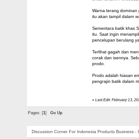
Warna terang dominan p
itu akan tampil dalam w
Sementara batik khas S
itu. Saat ingin menamp
pencelupan berulang ya
Terlihat gagah dan meno
corak dan isennya. Seba
prodo.
Prodo adalah hiasan em
pengrajin batik dalam 
«
Last Edit: February 13, 2
Pages: [
1
]
Go Up
Discussion Corner For Indonesia Products Business - 