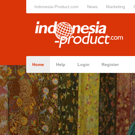
Indonesia-Product.com
News
Marketing
Home
Help
Login
Register