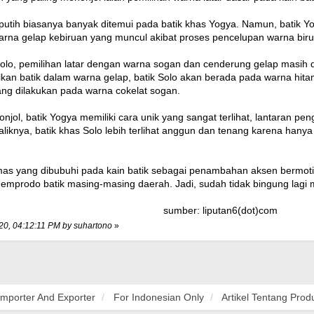
utih biasanya banyak ditemui pada batik khas Yogya. Namun, batik Yog
arna gelap kebiruan yang muncul akibat proses pencelupan warna biru y
olo, pemilihan latar dengan warna sogan dan cenderung gelap masih 
ilkan batik dalam warna gelap, batik Solo akan berada pada warna hit
ng dilakukan pada warna cokelat sogan.
njol, batik Yogya memiliki cara unik yang sangat terlihat, lantaran p
liknya, batik khas Solo lebih terlihat anggun dan tenang karena hanya 
as yang dibubuhi pada kain batik sebagai penambahan aksen bermotif.
memprodo batik masing-masing daerah. Jadi, sudah tidak bingung lag
sumber: liputan6(dot)com
020, 04:12:11 PM by suhartono
»
Importer And Exporter
For Indonesian Only
Artikel Tentang Prod