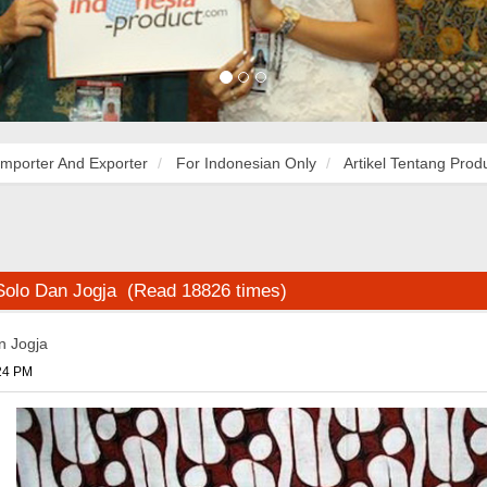
Importer And Exporter
For Indonesian Only
Artikel Tentang Prod
 Solo Dan Jogja (Read 18826 times)
n Jogja
:24 PM