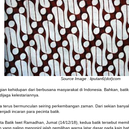
Source Image : liputan6(dot)com
gian kehidupan dari berbusana masyarakat di Indonesia. Bahkan, bat
dijaga kelestariannya.
ga terus bermunculan seiring perkembangan zaman. Dari sekian banyak 
jadi incaran para pecinta batik.
ta Batik Iwet Ramadhan, Jumat (14/12/18), kedua batik tersebut memil
n yang paling menonjol ialah pemilihan warna latar dasar pada kain bat