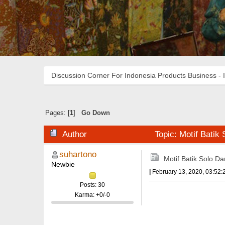
Discussion Corner For Indonesia Products Business - 
Pages: [
1
]
Go Down
Author
Topic: Motif Batik
suhartono
Motif Batik Solo Da
Newbie
|
February 13, 2020, 03:52
Posts: 30
Karma: +0/-0