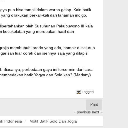
ya pun bisa tampil dalam warna gelap. Kain batik
ang dilakukan berkali-kali dari tanaman indigo.
dipertahankan oleh Susuhunan Pakubuwono III kala
am kecokelatan yang merupakan hasil dari
engrajin membubuhi prodo yang ada, hampir di seluruh
garisan luar corak dan isennya saja yang dilapisi
 Biasanya, perbedaan gaya ini tercermin dari cara
i membedakan batik Yogya dan Solo kan? (Mariany)
Logged
Print
« previous
next »
uk Indonesia
Motif Batik Solo Dan Jogja