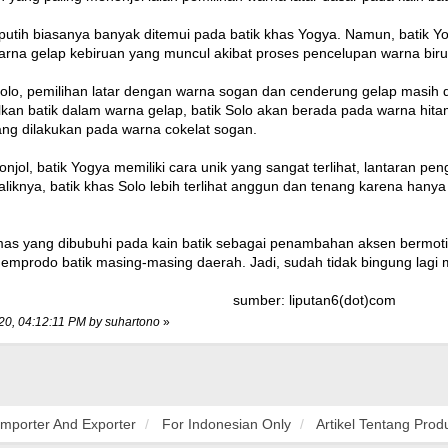
utih biasanya banyak ditemui pada batik khas Yogya. Namun, batik Yog
arna gelap kebiruan yang muncul akibat proses pencelupan warna biru y
olo, pemilihan latar dengan warna sogan dan cenderung gelap masih 
ilkan batik dalam warna gelap, batik Solo akan berada pada warna hit
ng dilakukan pada warna cokelat sogan.
njol, batik Yogya memiliki cara unik yang sangat terlihat, lantaran p
liknya, batik khas Solo lebih terlihat anggun dan tenang karena hanya 
as yang dibubuhi pada kain batik sebagai penambahan aksen bermotif.
memprodo batik masing-masing daerah. Jadi, sudah tidak bingung lag
sumber: liputan6(dot)com
020, 04:12:11 PM by suhartono
»
Importer And Exporter
For Indonesian Only
Artikel Tentang Prod