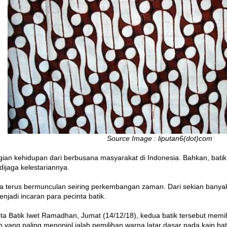
Source Image : liputan6(dot)com
gian kehidupan dari berbusana masyarakat di Indonesia. Bahkan, bat
dijaga kelestariannya.
ga terus bermunculan seiring perkembangan zaman. Dari sekian banyak 
jadi incaran para pecinta batik.
ta Batik Iwet Ramadhan, Jumat (14/12/18), kedua batik tersebut memil
n yang paling menonjol ialah pemilihan warna latar dasar pada kain bat