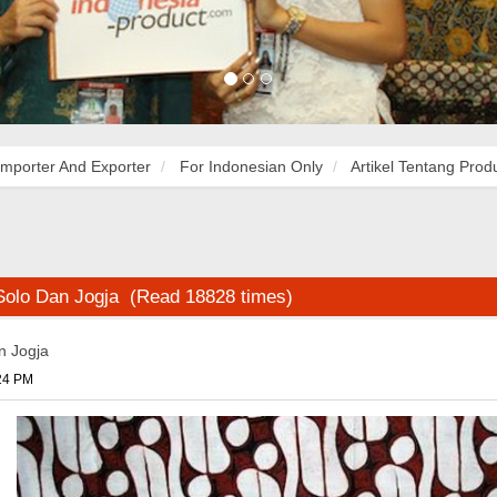
Importer And Exporter
For Indonesian Only
Artikel Tentang Prod
 Solo Dan Jogja (Read 18828 times)
n Jogja
:24 PM