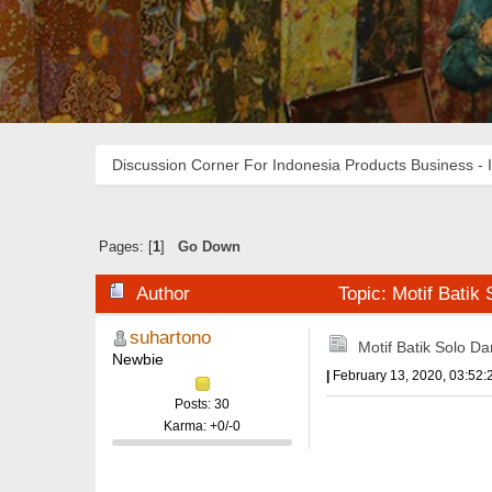
Discussion Corner For Indonesia Products Business - 
Pages: [
1
]
Go Down
Author
Topic: Motif Batik
suhartono
Motif Batik Solo Da
Newbie
|
February 13, 2020, 03:52
Posts: 30
Karma: +0/-0