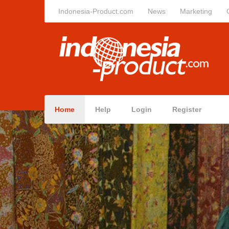
Indonesia-Product.com
News
Marketing
Home
Help
Login
Register