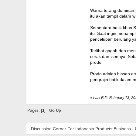
Warna terang dominan p
itu akan tampil dalam w
Sementara batik khas S
itu. Saat ingin menamp
pencelupan berulang ya
Terlihat gagah dan meno
corak dan isennya. Seba
prodo.
Prodo adalah hiasan em
pengrajin batik dalam 
«
Last Edit: February 13, 2
Pages: [
1
]
Go Up
Discussion Corner For Indonesia Products Business - 