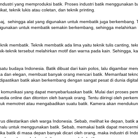
industri yang memproduksi batik. Proses industri batik menggunakan ban
ikat, teknik lukis atau coletan, dan teknik printing.
j, sehingga alat yang digunakan untuk membatik juga berkembang. 
digunakan untuk membatik semakin berkembang, sehingga melahirkan 
k membatik. Teknik membatik ada lima yaitu teknik tulis canting, teknik
knik-teknik tersebut melahirkan motif dan warna pada kain. Sehingga, k
satu budaya Indonesia. Batik dibuat dari kain polos, lalu digambar 
a dan elegan, membuat banyak orang mencari batik. Memanfaat tekno
dipastikan batik akan berkembang dengan sangat pesat di dunia digital
 komunikasi yang dapat menyebarluaskan batik. Mulai dari proses pemb
media online dan ditonton oleh banyak orang. Tentu diiringi oleh perk
uk memotret atau mengabadikan suatu batik. Kamera akan mendukung 
rus dilestarikan oleh warga Indonesia. Sebab, melihat ke depan, batik 
 malu untuk menggunakan batik. Sebab, memakai batik dapat mencermi
ika batik di masa depan banyak dicari oleh orang, maka industri di 