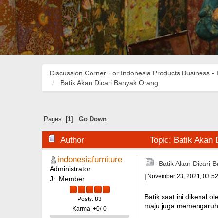
Discussion Corner For Indonesia Products Business - 
Batik Akan Dicari Banyak Orang
Pages: [
1
]
Go Down
Author
Topic: Batik Akan
indonesiafurniture
Batik Akan Dicari 
Administrator
|
November 23, 2021, 03:5
Jr. Member
Batik saat ini dikenal 
Posts: 83
maju juga memengaruhi i
Karma: +0/-0