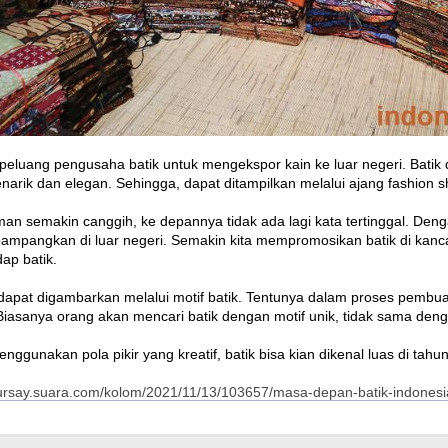
eluang pengusaha batik untuk mengekspor kain ke luar negeri. Batik
rik dan elegan. Sehingga, dapat ditampilkan melalui ajang fashion s
man semakin canggih, ke depannya tidak ada lagi kata tertinggal. Den
ipampangkan di luar negeri. Semakin kita mempromosikan batik di kanc
ap batik.
 dapat digambarkan melalui motif batik. Tentunya dalam proses pembu
 Biasanya orang akan mencari batik dengan motif unik, tidak sama den
gunakan pola pikir yang kreatif, batik bisa kian dikenal luas di tah
oursay.suara.com/kolom/2021/11/13/103657/masa-depan-batik-indones