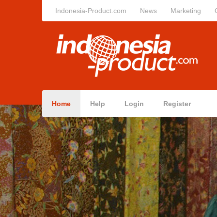
Indonesia-Product.com
News
Marketing
Home
Help
Login
Register