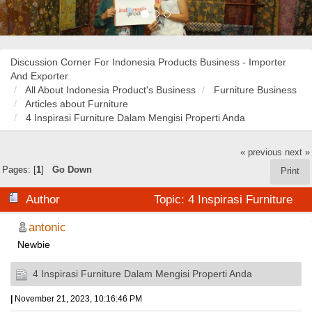
Discussion Corner For Indonesia Products Business - Importer
And Exporter
All About Indonesia Product's Business
Furniture Business
Articles about Furniture
4 Inspirasi Furniture Dalam Mengisi Properti Anda
« previous
next »
Pages: [
1
]
Go Down
Print
Author
Topic: 4 Inspirasi Furniture
Dalam Mengisi Properti Anda (Read 50631 times)
antonic
Newbie
4 Inspirasi Furniture Dalam Mengisi Properti Anda
|
November 21, 2023, 10:16:46 PM