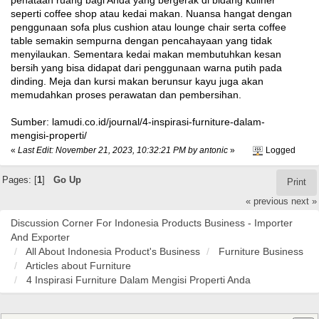
penataan ruang bagi Anda yang bergerak di bidang kuliner
seperti coffee shop atau kedai makan. Nuansa hangat dengan
penggunaan sofa plus cushion atau lounge chair serta coffee
table semakin sempurna dengan pencahayaan yang tidak
menyilaukan. Sementara kedai makan membutuhkan kesan
bersih yang bisa didapat dari penggunaan warna putih pada
dinding. Meja dan kursi makan berunsur kayu juga akan
memudahkan proses perawatan dan pembersihan.
Sumber: lamudi.co.id/journal/4-inspirasi-furniture-dalam-
mengisi-properti/
«
Last Edit: November 21, 2023, 10:32:21 PM by antonic
»
Logged
Pages: [
1
]
Go Up
Print
« previous
next »
Discussion Corner For Indonesia Products Business - Importer
And Exporter
All About Indonesia Product's Business
Furniture Business
Articles about Furniture
4 Inspirasi Furniture Dalam Mengisi Properti Anda