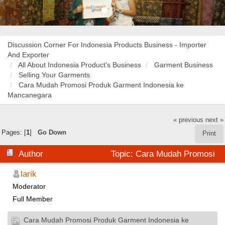
Discussion Corner For Indonesia Products Business - Importer
And Exporter
All About Indonesia Product's Business
Garment Business
Selling Your Garments
Cara Mudah Promosi Produk Garment Indonesia ke
Mancanegara
« previous
next »
Pages: [
1
]
Go Down
Print
Author
Topic: Cara Mudah Promosi
Produk Garment Indonesia ke Mancanegara (Read
larik
Moderator
34444 times)
Full Member
Cara Mudah Promosi Produk Garment Indonesia ke