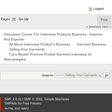
Logged
Pages: [
1
]
Go Up
Print
« previous
next »
Discussion Corner For Indonesia Products Business - Importer
And Exporter
All About Indonesia Product's Business
Garment Business
Selling Your Garments
Cara Mudah Promosi Produk Garment Indonesia ke
Mancanegara
Jump to:
SMF 2.0.11
|
SMF © 2011
,
Simple Machines
SMFAds
for
Free Forums
XHTML
RSS
WAP2