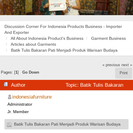
Discussion Corner For Indonesia Products Business - Importer
And Exporter
All About Indonesia Product's Business
Garment Business
Articles about Garments
Batik Tulis Bakaran Pati Menjadi Produk Warisan Budaya
« previous
next »
Pages: [
1
]
Go Down
Print
Author
Topic: Batik Tulis Bakaran
Pati Menjadi Produk Warisan Budaya (Read 29085
indonesiafurniture
Administrator
times)
Jr. Member
Batik Tulis Bakaran Pati Menjadi Produk Warisan Budaya