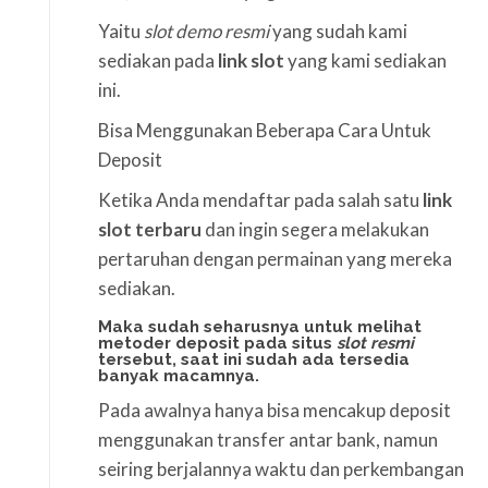
Yaitu
slot demo resmi
yang sudah kami
sediakan pada
link slot
yang kami sediakan
ini.
Bisa Menggunakan Beberapa Cara Untuk
Deposit
Ketika Anda mendaftar pada salah satu
link
slot terbaru
dan ingin segera melakukan
pertaruhan dengan permainan yang mereka
sediakan.
Maka sudah seharusnya untuk melihat
metoder deposit pada situs
slot resmi
tersebut, saat ini sudah ada tersedia
banyak macamnya.
Pada awalnya hanya bisa mencakup deposit
menggunakan transfer antar bank, namun
seiring berjalannya waktu dan perkembangan