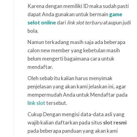
Karena dengan memiliki ID maka sudah pasti
dapat Anda gunakan untuk bermain
game
selot online
dari
link slot terbaru
ataupun judi
bola.
Namun terkadang masih saja ada beberapa
calon new member yang kebetulan masih
belum mengerti bagaimana cara untuk
mendaftar.
Oleh sebab itu kalian harus menyimak
penjelasan yang akan kami jelaskan ini, agar
mempermudah Anda untuk Mendaftar pada
link slot
tersebut.
Cukup Dengan mengisi data-data asli yang
wajib kalian daftarkan pada situs
slot resmi
pada beberapa panduan yang akan kami