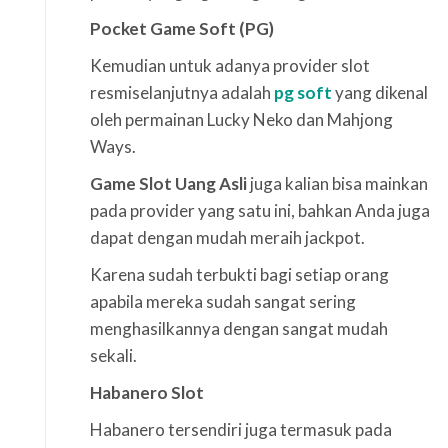
Pocket Game Soft (PG)
Kemudian untuk adanya provider slot
resmiselanjutnya adalah
pg soft
yang dikenal
oleh permainan Lucky Neko dan Mahjong
Ways.
Game Slot Uang Asli
juga kalian bisa mainkan
pada provider yang satu ini, bahkan Anda juga
dapat dengan mudah meraih jackpot.
Karena sudah terbukti bagi setiap orang
apabila mereka sudah sangat sering
menghasilkannya dengan sangat mudah
sekali.
Habanero Slot
Habanero tersendiri juga termasuk pada