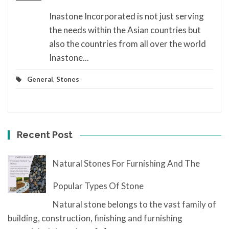
Inastone Incorporated is not just serving
the needs within the Asian countries but
also the countries from all over the world
Inastone...
General
,
Stones
Recent Post
Natural Stones For Furnishing And The
Popular Types Of Stone
Natural stone belongs to the vast family of
building, construction, finishing and furnishing