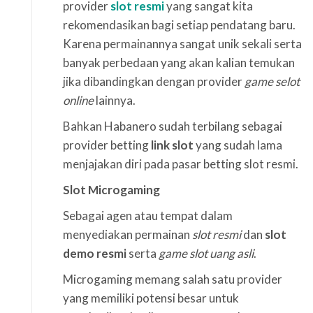
provider
slot resmi
yang sangat kita
rekomendasikan bagi setiap pendatang baru.
Karena permainannya sangat unik sekali serta
banyak perbedaan yang akan kalian temukan
jika dibandingkan dengan provider
game selot
online
lainnya.
Bahkan Habanero sudah terbilang sebagai
provider betting
link slot
yang sudah lama
menjajakan diri pada pasar betting slot resmi.
Slot Microgaming
Sebagai agen atau tempat dalam
menyediakan permainan
slot resmi
dan
slot
demo resmi
serta
game slot uang asli
.
Microgaming memang salah satu provider
yang memiliki potensi besar untuk