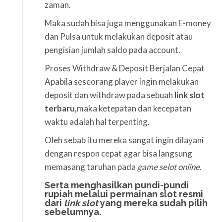
zaman.
Maka sudah bisa juga menggunakan E-money
dan Pulsa untuk melakukan deposit atau
pengisian jumlah saldo pada account.
Proses Withdraw & Deposit Berjalan Cepat
Apabila seseorang player ingin melakukan
deposit dan withdraw pada sebuah
link slot
terbaru,
maka ketepatan dan kecepatan
waktu adalah hal terpenting.
Oleh sebab itu mereka sangat ingin dilayani
dengan respon cepat agar bisa langsung
memasang taruhan pada
game selot online.
Serta menghasilkan pundi-pundi
rupiah melalui permainan
slot resmi
dari
link slot
yang mereka sudah pilih
sebelumnya.