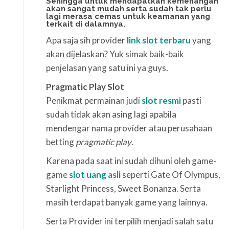
Sehingga untuk mendapatkan kemenangan
akan sangat mudah serta sudah tak perlu
lagi merasa cemas untuk keamanan yang
terkait di dalamnya.
Apa saja sih provider
link slot terbaru
yang
akan dijelaskan? Yuk simak baik-baik
penjelasan yang satu ini ya guys.
Pragmatic Play Slot
Penikmat permainan judi
slot resmi
pasti
sudah tidak akan asing lagi apabila
mendengar nama provider atau perusahaan
betting
pragmatic play
.
Karena pada saat ini sudah dihuni oleh game-
game
slot uang asli
seperti Gate Of Olympus,
Starlight Princess, Sweet Bonanza. Serta
masih terdapat banyak game yang lainnya.
Serta Provider ini terpilih menjadi salah satu