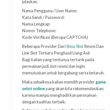
jelaskan.
Nama Pengguna / User Name:
Kata Sandi / Password:
Nama Lengkap:
Nomor Telephone:
Kode Verifikasi (Berupa CAPTCHA)
Beberapa Provider Dari
Situs Slot
Resmi Dan
Link Slot Terbaru Penghasil Uang Asli
Bagi kalian yang tentunya tertarik pada
permainan judi slot resmi dan ingin
memutuskan untuk bergabung serta betaruh.
Maka sebaiknya kalian memilih provider
game
selot online
yang akan kita rekomendasikan,
karena mampu menghadirkan permainan
dengan kualitas terbaik.