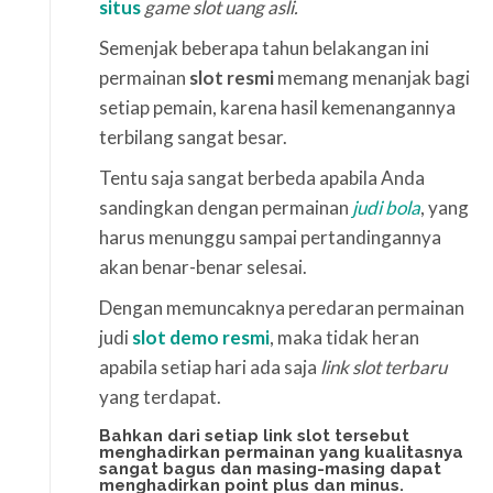
situs
game slot uang asli.
Semenjak beberapa tahun belakangan ini
permainan
slot resmi
memang menanjak bagi
setiap pemain, karena hasil kemenangannya
terbilang sangat besar.
Tentu saja sangat berbeda apabila Anda
sandingkan dengan permainan
judi bola
, yang
harus menunggu sampai pertandingannya
akan benar-benar selesai.
Dengan memuncaknya peredaran permainan
judi
slot demo resmi
, maka tidak heran
apabila setiap hari ada saja
link slot terbaru
yang terdapat.
Bahkan dari setiap link slot tersebut
menghadirkan permainan yang kualitasnya
sangat bagus dan masing-masing dapat
menghadirkan point plus dan minus.